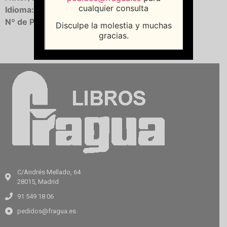
cualquier consulta
Idioma:
Castellano
Nº de Páginas:
128
Disculpe la molestia y muchas
gracias.
C/Andrés Mellado, 64
28015, Madrid
91 549 18 06
pedidos@fragua.es