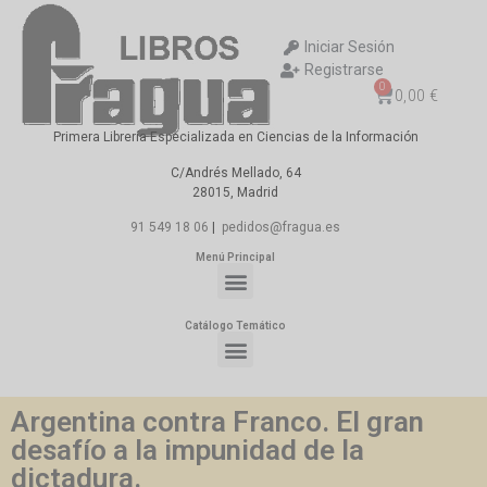
Iniciar Sesión
Registrarse
0
0,00
€
Primera Librería Especializada en Ciencias de la Información
C/Andrés Mellado, 64
28015, Madrid
91 549 18 06
|
pedidos@fragua.es
Menú Principal
Catálogo Temático
Argentina contra Franco. El gran
desafío a la impunidad de la
dictadura.