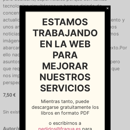
tecnologías simultáneas ya hemos dejado de
×
concentrarnos. Como resultado, en los temas de
ESTAMOS
actualidad complejos y que necesitan un seguimiento y
unos antecedentes, nos sentimos perdidos. Leemos
TRABAJANDO
noticias de apenas una columna o un titular y vemos
imágenes de veinte segundos, pero no logramos
EN LA WEB
abarcar el asunto en toda su perspectiva y contexto.Por
PARA
ello nace la colección de libros "A Fondo". Sobre
asuntos que todos los días están en los medios, pero
MEJORAR
que requieren que rompamos el ritmo trepidante que
NUESTROS
nos imponen para acercarnos con la suficiente
perspectiva, extensión y elaboración tranquila.
SERVICIOS
7,50
€
Mientras tanto, puede
descargarse gratuitamente los
Sin existencias
libros en formato PDF
o escribirnos a
Autor/es:
Amorós Quiles, Mario
pedidos@fragua.es
para