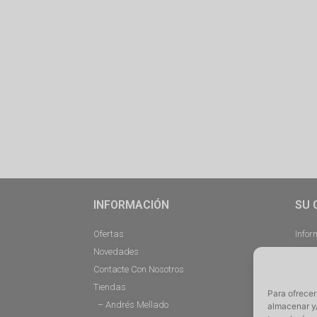
INFORMACIÓN
SU 
Ofertas
Infor
Novedades
Pedi
Contacte Con Nosotros
Desc
Tiendas
Direc
Para ofrecer
– Andrés Mellado
Cerra
almacenar y/