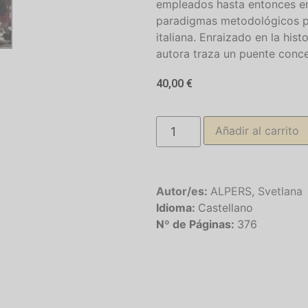
empleados hasta entonces en 
paradigmas metodológicos par
italiana. Enraizado en la hist
autora traza un puente conce
40,00
€
Añadir al carrito
Autor/es:
ALPERS, Svetlana
Idioma:
Castellano
Nº de Páginas:
376