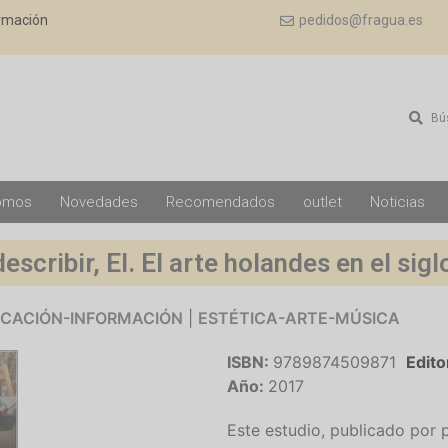
ormación
pedidos@fragua.es
Bú
omos
Novedades
Recomendados
outlet
Noticias
escribir, El. El arte holandes en el sigl
CACIÓN-INFORMACIÓN
|
ESTÉTICA-ARTE-MÚSICA
ISBN:
9789874509871
Edito
Año:
2017
Este estudio, publicado por 