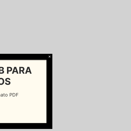
×
B PARA
OS
rmato PDF