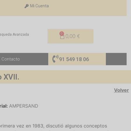
Mi Cuenta
0
squeda Avanzada
0,00
€
91 549 18 06
Contacto
o XVII.
Volver
rial:
AMPERSAND
primera vez en 1983, discutió algunos conceptos