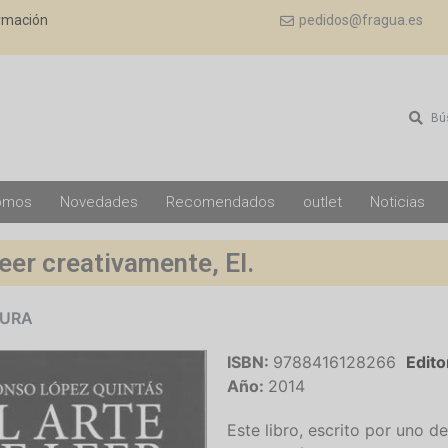
ormación
pedidos@fragua.es
Bú
omos
Novedades
Recomendados
outlet
Noticias
leer creativamente, El.
TURA
ISBN:
9788416128266
Edito
Año:
2014
Este libro, escrito por uno 