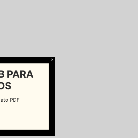
×
B PARA
OS
rmato PDF