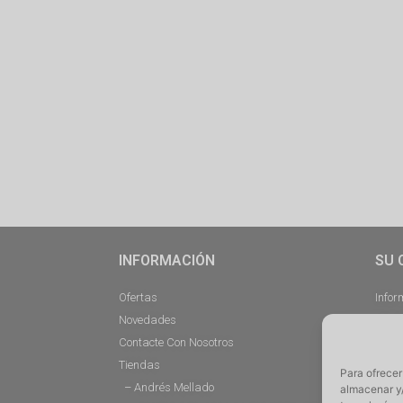
INFORMACIÓN
SU 
Ofertas
Infor
Novedades
Pedi
Contacte Con Nosotros
Desc
Tiendas
Direc
Para ofrecer
– Andrés Mellado
Cerra
almacenar y/