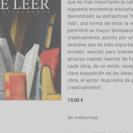
que es más importante la cal
supuesta excelencia educati
demostrado su estrepitoso f
nda", una forma de mirar la r
permitirá un mayor enriquecim
creativamente, escrito por u
sostiene que es más importan
modelo, sencillo pero tremend
alcanza cuando leemos de fo
cada obra, de un modo recepti
clara exposición de las idea
obra, el lector dispondrá de
creativamente".
19,00
€
Sin existencias