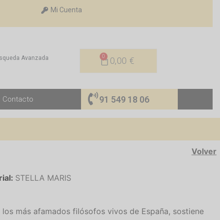
Mi Cuenta
0
squeda Avanzada
0,00
€
91 549 18 06
Contacto
Volver
rial:
STELLA MARIS
de los más afamados filósofos vivos de España, sostiene