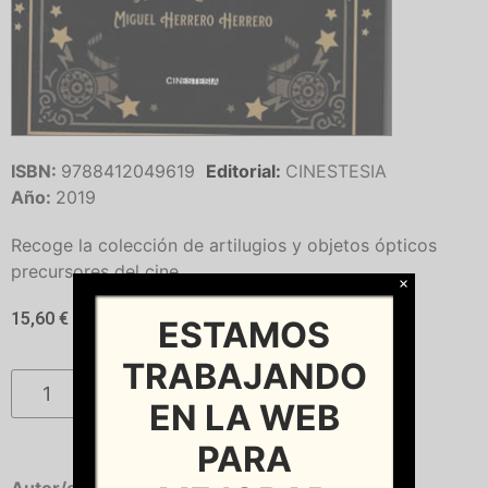
ISBN:
9788412049619
Editorial:
CINESTESIA
Año:
2019
Recoge la colección de artilugios y objetos ópticos
precursores del cine.
×
15,60
€
ESTAMOS
TRABAJANDO
Añadir al carrito
EN LA WEB
PARA