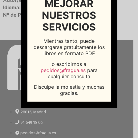
Autor/es:
HERRERO HERRERO, Miguel
MEJORAR
Idioma:
Castellano
NUESTROS
Nº de Páginas:
104
SERVICIOS
Mientras tanto, puede
descargarse gratuitamente los
libros en formato PDF
o escribirnos a
pedidos@fragua.es
para
cualquier consulta
Disculpe la molestia y muchas
gracias.
C/Andrés Mellado, 64
28015, Madrid
91 549 18 06
pedidos@fragua.es