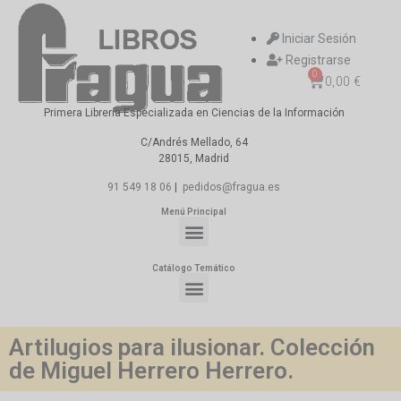
Iniciar Sesión
Registrarse
0
0,00
€
Primera Librería Especializada en Ciencias de la Información
C/Andrés Mellado, 64
28015, Madrid
91 549 18 06
|
pedidos@fragua.es
Menú Principal
Catálogo Temático
Artilugios para ilusionar. Colección
de Miguel Herrero Herrero.