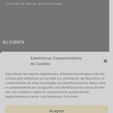
– Facultad de Ciencias de la Información
SU CUENTA
Información personal
Administrar Consentimiento
Pedidos
de Cookies
Descargas
Direcciones
Para ofrecer las mejores experiencias, utilizamos tecnologías como las
Cerrar Sesión
cookies para almacenar y/o acceder a la información del dispositivo. El
consentimiento de estas tecnologías nos permitirá procesar datos como
el comportamiento de navegación o las identificaciones únicas en este
sitio. No consentir o retirar el consentimiento, puede afectar
negativamente a ciertas características y funciones.
Iniciar Sesión
Aceptar