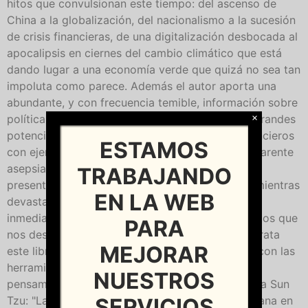
hitos que convulsionan este tiempo: del ascenso de
China a la globalización, del nacionalismo a la sucesión
de crisis financieras, de una digitalización desbocada al
apocalipsis en ciernes del cambio climático que está
dando lugar a una economía verde que quizá no sea tan
impoluta como parece. Además el autor aporta una
abundante, y con frecuencia temible, información sobre
×
política internacional, intereses cruzados entre grandes
potencias, empresas tecnológicas y fondos financieros
ESTAMOS
con ejemplos que no auguran nada bueno. La aparente
asepsia y sensatez de una nueva realidad que se
TRABAJANDO
presenta como pensamiento único y razonable mientras
EN LA WEB
devasta cuanto toca requiere una intervención
inmediata. Cuestión de supervivencia ante cambios que
PARA
nos desbordan. Y, visto este panorama, de eso trata
MEJORAR
este libro: comprender y replantearse el mundo con las
herramientas de que disponemos: la cultura y el
NUESTROS
pensamiento; como bien señala el autor citando a Sun
SERVICIOS
Tzu: "La guerra es una contienda moral que se gana en