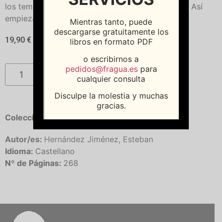
los templos antes que en los campos de batalla". Así
empieza todo.
Mientras tanto, puede
descargarse gratuitamente los
19,90
€
libros en formato PDF
o escribirnos a
pedidos@fragua.es
para
Añadir al carrito
cualquier consulta
Disculpe la molestia y muchas
gracias.
Colección:
Ariel
Autor/es:
Hernández Jiménez, Esteban
Idioma:
Castellano
Nº de Páginas:
268