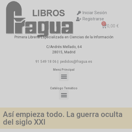
Iniciar Sesión
Registrarse
0
0,00
€
Primera Librería Especializada en Ciencias de la Información
C/Andrés Mellado, 64
28015, Madrid
91 549 18 06
|
pedidos@fragua.es
Menú Principal
Catálogo Temático
Así empieza todo. La guerra oculta
del siglo XXI