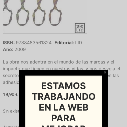
ISBN:
9788483561324
Editorial:
LID
Año:
2009
La obra nos adentra en el mundo de las marcas y el
impacto que tienen en nuestras vidas, y nos desvela el
×
secreto de las marcas que enganchan y consiguen las
adhesiones de su público.
ESTAMOS
TRABAJANDO
19,90
€
EN LA WEB
Sin existencias
PARA