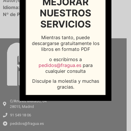
MEJORAR
Autor/es:
OLIVER, Xavier
| ALLOZA, Angel
Idioma:
Castellano
NUESTROS
Nº de Páginas:
142
SERVICIOS
Mientras tanto, puede
descargarse gratuitamente los
libros en formato PDF
o escribirnos a
pedidos@fragua.es
para
cualquier consulta
Disculpe la molestia y muchas
gracias.
C/Andrés Mellado, 64
28015, Madrid
91 549 18 06
pedidos@fragua.es