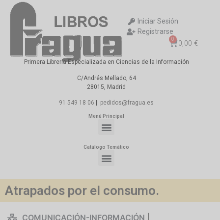
Iniciar Sesión
Registrarse
0
0,00
€
Primera Librería Especializada en Ciencias de la Información
C/Andrés Mellado, 64
28015, Madrid
91 549 18 06
|
pedidos@fragua.es
Menú Principal
Catálogo Temático
Atrapados por el consumo.
COMUNICACIÓN-INFORMACIÓN
|