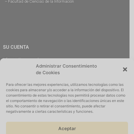
– Facultad de Ciencias de la Información
SU CUENTA
Información personal
Administrar Consentimiento
Pedidos
de Cookies
Descargas
Direcciones
Para ofrecer las mejores experiencias, utilizamos tecnologías como las
Cerrar Sesión
cookies para almacenar y/o acceder a la información del dispositivo. El
consentimiento de estas tecnologías nos permitirá procesar datos como
el comportamiento de navegación o las identificaciones únicas en este
sitio. No consentir o retirar el consentimiento, puede afectar
negativamente a ciertas características y funciones.
Iniciar Sesión
Aceptar