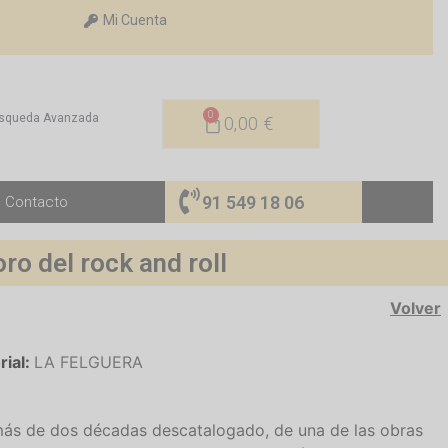
Mi Cuenta
0
squeda Avanzada
0,00
€
91 549 18 06
Contacto
del rock and roll
Volver
rial:
LA FELGUERA
 más de dos décadas descatalogado, de una de las obras