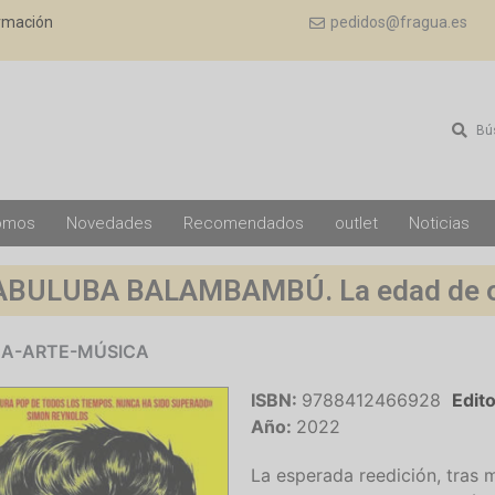
ormación
pedidos@fragua.es
Bú
omos
Novedades
Recomendados
outlet
Noticias
ULUBA BALAMBAMBÚ. La edad de oro 
CA-ARTE-MÚSICA
ISBN:
9788412466928
Edito
Año:
2022
La esperada reedición, tras