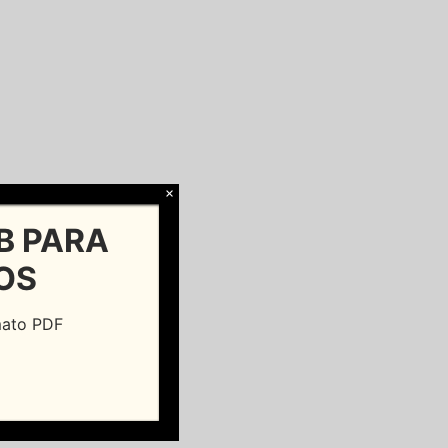
×
B PARA
OS
rmato PDF