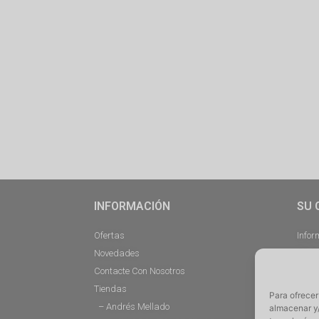
INFORMACIÓN
SU 
Ofertas
Infor
Novedades
Pedi
Contacte Con Nosotros
Desc
Tiendas
Direc
Para ofrecer
– Andrés Mellado
Cerra
almacenar y/