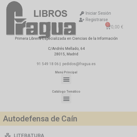
Iniciar Sesión
Registrarse
0
0,00
€
Primera Librería Especializada en Ciencias de la Información
C/Andrés Mellado, 64
28015, Madrid
91 549 18 06
|
pedidos@fragua.es
Menú Principal
Catálogo Temático
Autodefensa de Caín
LITERATURA