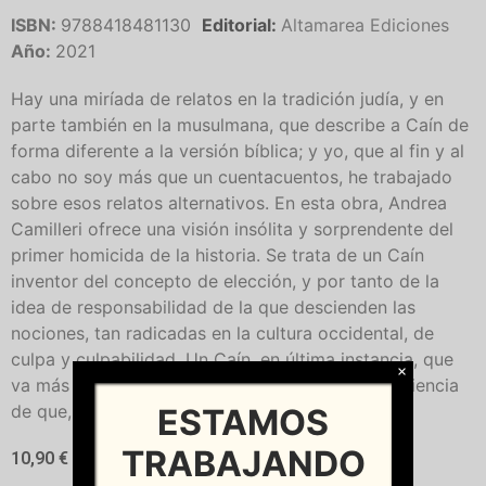
ISBN:
9788418481130
Editorial:
Altamarea Ediciones
Año:
2021
Hay una miríada de relatos en la tradición judía, y en
parte también en la musulmana, que describe a Caín de
forma diferente a la versión bíblica; y yo, que al fin y al
cabo no soy más que un cuentacuentos, he trabajado
sobre esos relatos alternativos. En esta obra, Andrea
Camilleri ofrece una visión insólita y sorprendente del
primer homicida de la historia. Se trata de un Caín
inventor del concepto de elección, y por tanto de la
idea de responsabilidad de la que descienden las
nociones, tan radicadas en la cultura occidental, de
culpa y culpabilidad. Un Caín, en última instancia, que
×
va más allá del arrepentimiento para tomar conciencia
de que, sin el mal, el bien no existiría.
ESTAMOS
TRABAJANDO
10,90
€