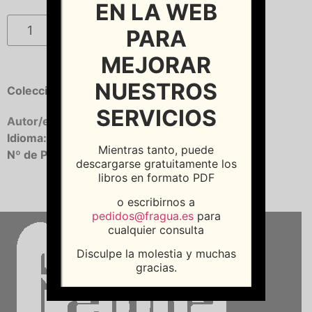
EN LA WEB
Añadir al carrito
PARA
MEJORAR
NUESTROS
Colección:
Tascabili
SERVICIOS
Autor/es:
Camilleri, Andrea
Idioma:
Castellano
Mientras tanto, puede
Nº de Páginas:
72
descargarse gratuitamente los
libros en formato PDF
o escribirnos a
pedidos@fragua.es
para
cualquier consulta
Disculpe la molestia y muchas
gracias.