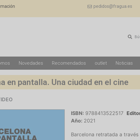
ormación
pedidos@fragua.es
Bú
omos
Novedades
Recomendados
outlet
Noticias
a en pantalla. Una ciudad en el cine
VIDEO
ISBN:
9788413522517
Edito
Año:
2021
Barcelona retratada a través