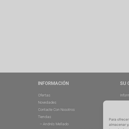
INFORMACIÓN
SU 
Ofertas
Infor
Novedades
Pedi
Contacte Con Nosotros
Desc
Tiendas
Direc
Para ofrecer
– Andrés Mellado
Cerra
almacenar y/