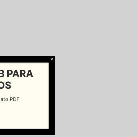
×
B PARA
OS
rmato PDF