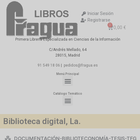
Iniciar Sesión
Registrarse
0
0,00
€
Primera Librería Especializada en Ciencias de la Información
C/Andrés Mellado, 64
28015, Madrid
91 549 18 06
|
pedidos@fragua.es
Menú Principal
Catálogo Temático
Biblioteca digital, La.
DOCUMENTACIÓN-BIBLIOTECONOMÍA-TESIS-TFG