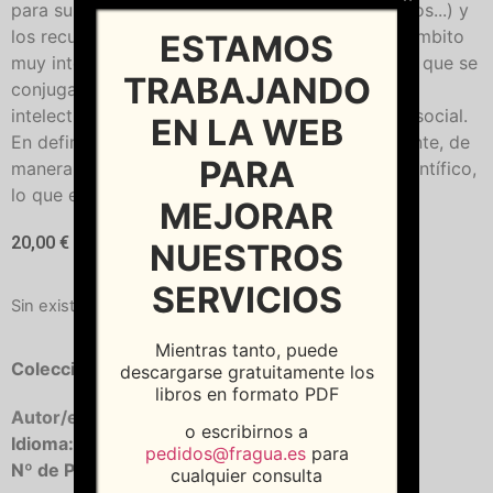
para su tratamiento (normas, metadatos, formatos...) y
los recursos para su preservación y acceso.Un ámbito
ESTAMOS
muy interesante, de progreso e innovación, en el que se
TRABAJANDO
conjugan las competencias tecnológicas con las
intelectuales, el análisis crítico y el compromiso social.
EN LA WEB
En definitiva, una obra que sistematiza brevemente, de
PARA
manera clara y divulgativa, sin perder el rigor científico,
lo que es la biblioteca digital.
MEJORAR
20,00
€
NUESTROS
SERVICIOS
Sin existencias
Mientras tanto, puede
Colección:
245
descargarse gratuitamente los
libros en formato PDF
Autor/es:
DIEZ CARRERA, Carmen
o escribirnos a
Idioma:
Castellano
pedidos@fragua.es
para
Nº de Páginas:
152
cualquier consulta