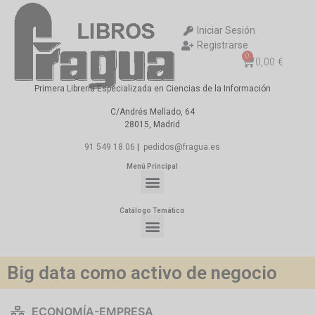
Iniciar Sesión
Registrarse
0
0,00
€
Primera Librería Especializada en Ciencias de la Información
C/Andrés Mellado, 64
28015, Madrid
91 549 18 06
|
pedidos@fragua.es
Menú Principal
Catálogo Temático
Big data como activo de negocio
ECONOMÍA-EMPRESA