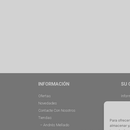
INFORMACIÓN
SU 
Ofertas
Infor
Novedades
Pedi
Contacte Con Nosotros
Desc
Tiendas
Direc
Para ofrecer
– Andrés Mellado
Cerra
almacenar y/