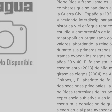
Biopolítica y franquismo es 
combates que se han dado en 
la Guerra Civil Española (19
Vinculando interdisciplinariam
histórica y el enfoque teórico
estudio y comprensión de la 
tanatopolítico organizado co
valores, abordando la relació
durante sus primeras etapas.
tramas evocan los rasgos polí
años 30 y 40: El falangista 
escarmiento (2013) de Miguel
girasoles ciegos (2004) de 
Chirbes, y El laberinto del f
dos secciones principales: la
políticas represivas de los p
experiencia subjetiva y en l
escritura la convicción de qu
siendo crucial para avanzar 