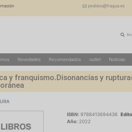
ormación
pedidos@fragua.es
Bú
omos
Novedades
Recomendados
outlet
Noticias
ica y franquismo.Disonancias y rupturas
oránea
TURA
ISBN:
9788413694436
Edito
Año:
2022