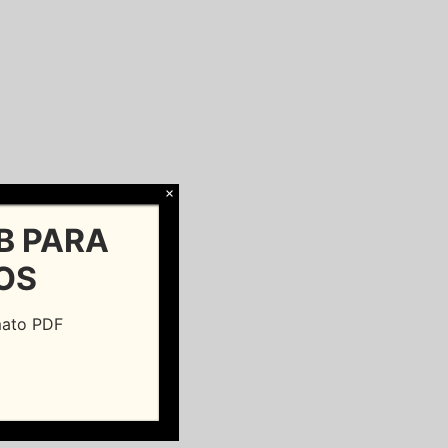
×
B PARA
OS
rmato PDF