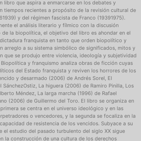
un libro que aspira a enmarcarse en los debates y
tiempos recientes a propósito de la revisión cultural de
361939) y del régimen fascista de Franco (19391975).
ente el análisis literario y fílmico con la discusión
 de la biopolítica, el objetivo del libro es ahondar en el
dictadura franquista en tanto que orden biopolítico y
n arreglo a su sistema simbólico de significados, mitos y
n que se produjo entre violencia, ideología y subjetividad
 Biopolítica y franquismo analiza obras de ficción cuyas
ticos del Estado franquista y reviven los horrores de los
vencido y desarmado (2006) de Andrés Sorel, El
 SánchezOstiz, La higuera (2006) de Ramiro Pinilla, Los
Alberto Méndez, La larga marcha (1996) de Rafael
auno (2006) de Guillermo del Toro. El libro se organiza en
 primera se centra en el universo ideológico y en las
erpetradores o vencedores, y la segunda se focaliza en la
a capacidad de resistencia de los vencidos. Subyace a su
e el estudio del pasado turbulento del siglo XX sigue
en la construcción de una cultura de los derechos