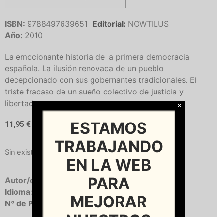
ISBN:
9788497639651
Editorial:
NOWTILUS
Año:
2010
La emocionante historia de la primera democracia
española. La ilusión renovada de un pueblo
decepcionado con sus gobernantes tradicionales. El
triste fracaso de un sueño colectivo de justicia y
libertad.
×
ESTAMOS
11,95
€
TRABAJANDO
Sin existencias
EN LA WEB
PARA
Autor/es:
IÑIGO FERNANDEZ, Luis E.
Idioma:
Castellano
MEJORAR
Nº de Páginas:
318