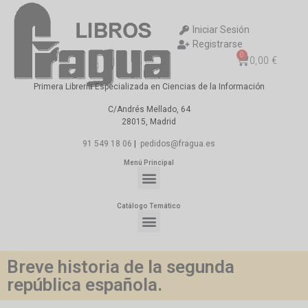
Iniciar Sesión
Registrarse
0
0,00
€
Primera Librería Especializada en Ciencias de la Información
C/Andrés Mellado, 64
28015, Madrid
91 549 18 06
|
pedidos@fragua.es
Menú Principal
Catálogo Temático
Breve historia de la segunda
república española.