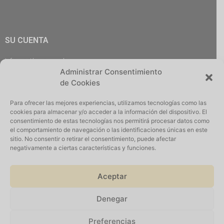
SU CUENTA
Información personal
Administrar Consentimiento
Pedidos
de Cookies
Descargas
Direcciones
Para ofrecer las mejores experiencias, utilizamos tecnologías como las
Cerrar Sesión
cookies para almacenar y/o acceder a la información del dispositivo. El
consentimiento de estas tecnologías nos permitirá procesar datos como
el comportamiento de navegación o las identificaciones únicas en este
sitio. No consentir o retirar el consentimiento, puede afectar
negativamente a ciertas características y funciones.
Iniciar Sesión
Aceptar
Denegar
Suscribirse
Preferencias
©2026 Todos los derechos reservados. Desarrollados por
W2I