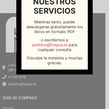
NUESTROS
SERVICIOS
Mientras tanto, puede
descargarse gratuitamente los
libros en formato PDF
o escribirnos a
pedidos@fragua.es
para
cualquier consulta
Disculpe la molestia y muchas
gracias.
C/Andrés Mellado, 64
28015, Madrid
91 549 18 06
pedidos@fragua.es
GUÍA DE COMPRAS
Entrega