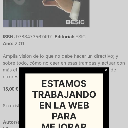
ISBN:
9788473567497
Editorial:
ESIC
Año:
2011
Amplia visión de lo que no debe hacer un directivo; y
sobre todo, cómo no caer en esas trampas y actuar con
más eficacia. Enseña a librarse de malos hábitos, de
×
errores o de comportamientos mejorables.
ESTAMOS
15,00
€
TRABAJANDO
EN LA WEB
Sin existencias
PARA
Autor/es:
ACOSTA, José Mª
MEJORAR