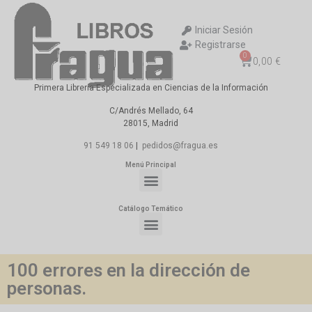
Iniciar Sesión
Registrarse
0
0,00
€
Primera Librería Especializada en Ciencias de la Información
C/Andrés Mellado, 64
28015, Madrid
91 549 18 06
|
pedidos@fragua.es
Menú Principal
Catálogo Temático
100 errores en la dirección de
personas.