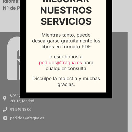
Idioma:
Castellano
NUESTROS
Nº de Páginas:
214
SERVICIOS
Mientras tanto, puede
descargarse gratuitamente los
libros en formato PDF
o escribirnos a
pedidos@fragua.es
para
cualquier consulta
Disculpe la molestia y muchas
gracias.
C/Andrés Mellado, 64
28015, Madrid
91 549 18 06
pedidos@fragua.es