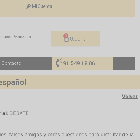
Mi Cuenta
0
squeda Avanzada
0,00
€
91 549 18 06
Contacto
 español
Volver
rial:
DEBATE
es, falsos amigos y otras cuestiones para disfrutar de la