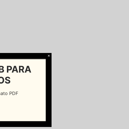
×
B PARA
OS
rmato PDF