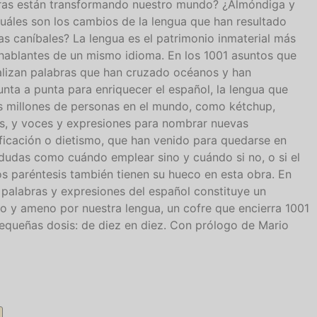
ras están transformando nuestro mundo? ¿Almóndiga y
uáles son los cambios de la lengua que han resultado
 caníbales? La lengua es el patrimonio inmaterial más
 hablantes de un mismo idioma. En los 1001 asuntos que
analizan palabras que han cruzado océanos y han
nta a punta para enriquecer el español, la lengua que
s millones de personas en el mundo, como kétchup,
ás, y voces y expresiones para nombrar nuevas
rificación o dietismo, que han venido para quedarse en
dudas como cuándo emplear sino y cuándo si no, o si el
os paréntesis también tienen su hueco en esta obra. En
, palabras y expresiones del español constituye un
ivo y ameno por nuestra lengua, un cofre que encierra 1001
equeñas dosis: de diez en diez. Con prólogo de Mario