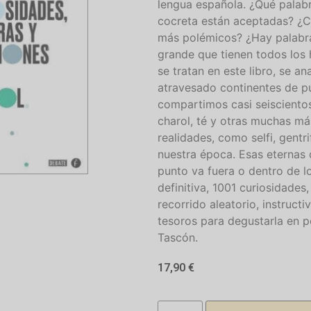
lengua española. ¿Qué palab
cocreta están aceptadas? ¿C
más polémicos? ¿Hay palabras
grande que tienen todos los
se tratan en este libro, se 
atravesado continentes de pu
compartimos casi seisciento
charol, té y otras muchas m
realidades, como selfi, gent
nuestra época. Esas eternas 
punto va fuera o dentro de l
definitiva, 1001 curiosidades
recorrido aleatorio, instruct
tesoros para degustarla en p
Tascón.
17,90
€