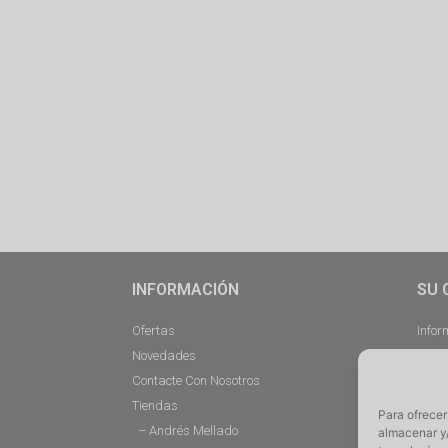
INFORMACIÓN
SU 
Ofertas
Infor
Novedades
Pedi
Contacte Con Nosotros
Desc
Tiendas
Direc
Para ofrecer
– Andrés Mellado
Cerra
almacenar y/