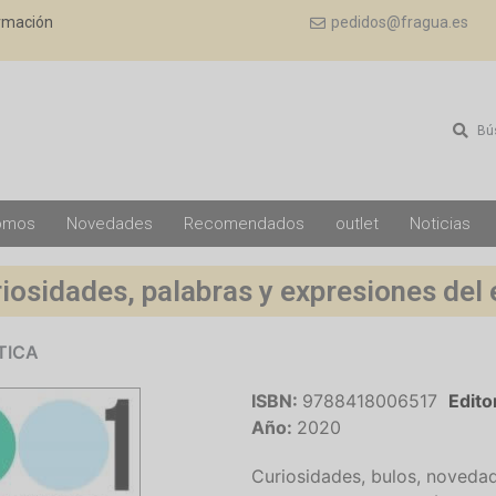
ormación
pedidos@fragua.es
Bú
omos
Novedades
Recomendados
outlet
Noticias
iosidades, palabras y expresiones del
TICA
ISBN:
9788418006517
Edito
Año:
2020
Curiosidades, bulos, novedad