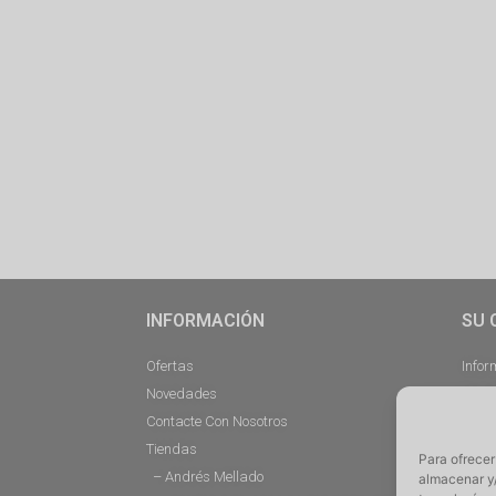
INFORMACIÓN
SU 
Ofertas
Infor
Novedades
Pedi
Contacte Con Nosotros
Desc
Tiendas
Direc
Para ofrecer
– Andrés Mellado
Cerra
almacenar y/