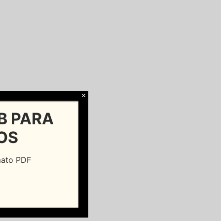
×
B PARA
OS
rmato PDF