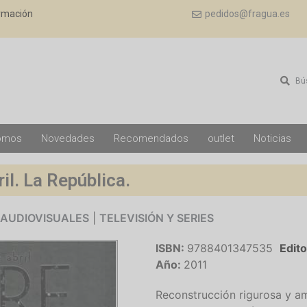
ormación
pedidos@fragua.es
Bú
omos
Novedades
Recomendados
outlet
Noticias
il. La República.
 AUDIOVISUALES
|
TELEVISIÓN Y SERIES
ISBN:
9788401347535
Edito
Año:
2011
Reconstrucción rigurosa y a