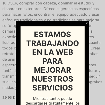
su DSLR, comprar con cabeza, dominar el estudio y
disparar en exteriores. Ofrece sugerencias específicas
para hacer fotos, encontrar el equipo adecuado y usar
enfoques tradicionales y no tradicionales para mejorar
×
su fotografía. Está dirigida a todos los usuarios de
cámaras con capacidad de ajustar manualmente la
ESTAMOS
exposición, la apertura, el ISO y funciones similares.
TRABAJANDO
Ilustrada con más de 250 fotografías, esta obra cuenta
todos los consejos técnicos que le enseñarán a:* Crear
EN LA WEB
retratos espontáneos y formales* Realizar fotografías
PARA
de animales con calidad profesional* Fotografiar
espectaculares paisajes urbanos nocturnos* Obtener
MEJORAR
fantásticas imágenes de fuegos artificiales* Capturar y
transmitir el movimiento en sus fotografías* Conseguir
NUESTROS
suculentas imágenes gastronómicas* Lograr fotografías
SERVICIOS
nítidas y sin reflejos a través del cristal
29,95
€
Mientras tanto, puede
descargarse gratuitamente los