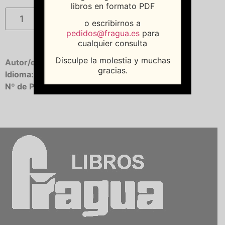
libros en formato PDF
Añadir al carrito
o escribirnos a
pedidos@fragua.es
para
cualquier consulta
Disculpe la molestia y muchas
Autor/es:
Darlow, Andrew
gracias.
Idioma:
Castellano
Nº de Páginas:
256