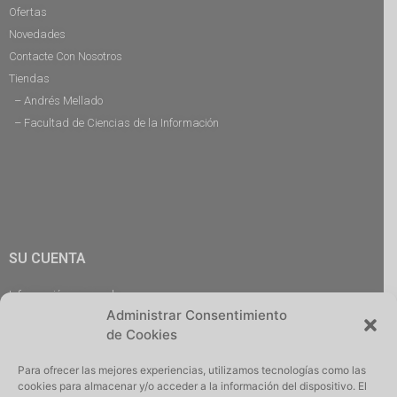
Ofertas
Novedades
Contacte Con Nosotros
Tiendas
– Andrés Mellado
– Facultad de Ciencias de la Información
SU CUENTA
Información personal
Administrar Consentimiento
Pedidos
de Cookies
Descargas
Direcciones
Para ofrecer las mejores experiencias, utilizamos tecnologías como las
Cerrar Sesión
cookies para almacenar y/o acceder a la información del dispositivo. El