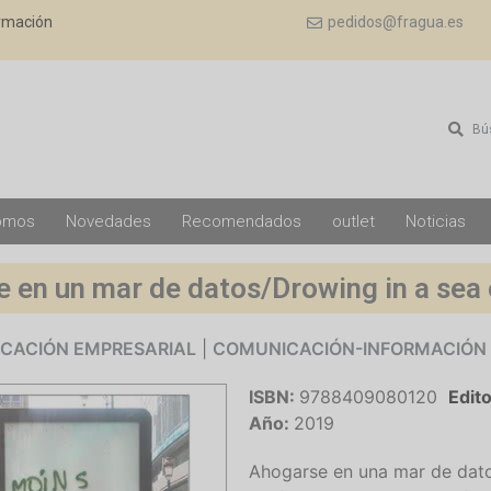
ormación
pedidos@fragua.es
Bú
omos
Novedades
Recomendados
outlet
Noticias
 en un mar de datos/Drowing in a sea 
CACIÓN EMPRESARIAL
|
COMUNICACIÓN-INFORMACIÓN
ISBN:
9788409080120
Edito
Año:
2019
Ahogarse en una mar de dato