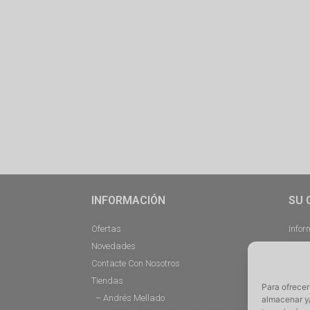
INFORMACIÓN
SU 
Ofertas
Infor
Novedades
Pedi
Contacte Con Nosotros
Desc
Tiendas
Direc
Para ofrecer
– Andrés Mellado
Cerra
almacenar y/