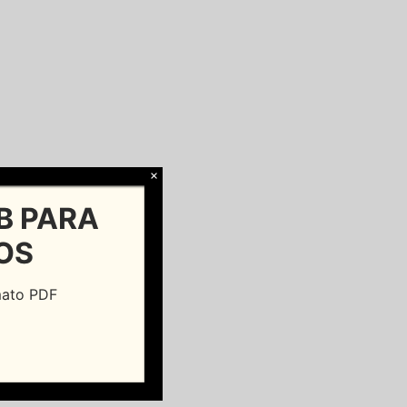
×
B PARA
OS
rmato PDF