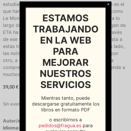
estudiado de una forma superficial ¿Qué mensaje es el
×
que han transmitido periódicos tan prestigiosos como
ESTAMOS
Le Monde y Le Figaro? ¿Ha variado ese mensaje a lo
largo de estos 40 años? Y, sobre todo, ¿qué imágen de
TRABAJANDO
ETA ha calado en la opinión pública francesa a través
EN LA WEB
de ese tratamiento periodístico? Para dar respuesta a
estas tres preguntas, la autora ha reunido, por un lado,
PARA
las noticias publicadas por ambios quotidiens y, por
MEJORAR
otro, a sus autores, testimonio indispensable para
comprender un modo de informar que aún sorprende a
NUESTROS
muchos en el momento actual.
SERVICIOS
39,00
€
Mientras tanto, puede
descargarse gratuitamente los
Sin existencias
libros en formato PDF
o escribirnos a
Autor/es:
DÍAZ CERVERÓ, Elba
pedidos@fragua.es
para
Idioma:
Castellano