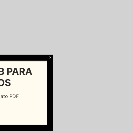
×
B PARA
OS
rmato PDF