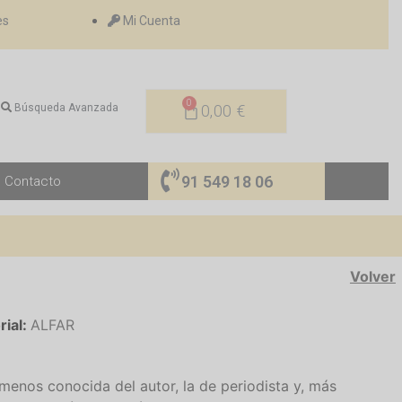
es
Mi Cuenta
0
Búsqueda Avanzada
0,00
€
91 549 18 06
Contacto
Volver
rial:
ALFAR
menos conocida del autor, la de periodista y, más