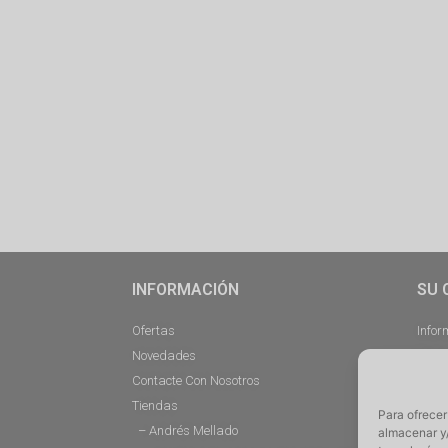
INFORMACIÓN
SU 
Ofertas
Infor
Novedades
Pedi
Contacte Con Nosotros
Desc
Tiendas
Direc
Para ofrecer
– Andrés Mellado
Cerra
almacenar y/