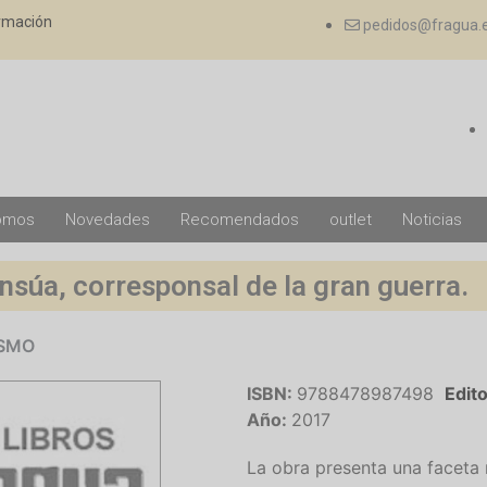
ormación
pedidos@fragua.
omos
Novedades
Recomendados
outlet
Noticias
Insúa, corresponsal de la gran guerra.
ISMO
ISBN:
9788478987498
Edito
Año:
2017
La obra presenta una faceta 