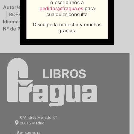
o escribirnos a
Autor/es:
DOMINGUEZ ROMERO, Elena (Coord.)
pedidos@fragua.es
para
cualquier consulta
| BOBKINA, Jelena (Ed.)
| HERRERO, Carmen
Idioma:
Castellano
Disculpe la molestia y muchas
Nº de Páginas:
256
gracias.
C/Andrés Mellado, 64
28015, Madrid
91 549 18 06