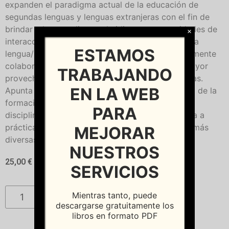
expanden el paradigma actual de la educación de
segundas lenguas y lenguas extranjeras con el fin de
brindar a los estudiantes de idiomas oportunidades de
×
interacción auténtica y significativa en la segunda
ESTAMOS
lengua/lengua extranjera, para interactuar socialmente
colaborando con otros estudiantes y sacar el mayor
TRABAJANDO
provecho posible al uso de las nuevas tecnologías.
EN LA WEB
Apunta este volumen, por tanto, a la importancia de la
formación docente y la contribución crucial de
PARA
disciplinas como las artes, la música o la filosofía a
prácticas textuales, culturales y plurilingüísticas más
MEJORAR
diversas.
NUESTROS
25,00
€
SERVICIOS
Mientras tanto, puede
Añadir al carrito
descargarse gratuitamente los
libros en formato PDF