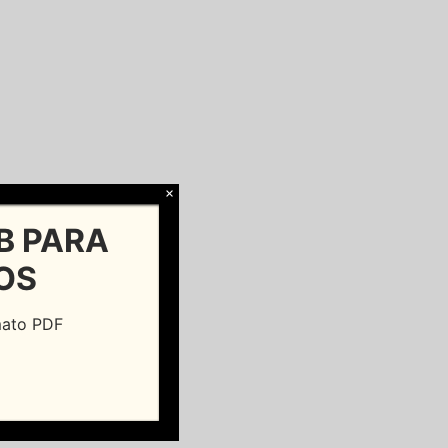
×
B PARA
OS
rmato PDF