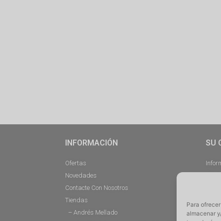
INFORMACIÓN
SU 
Ofertas
Infor
Novedades
Pedi
Contacte Con Nosotros
Desc
Tiendas
Direc
Para ofrecer
– Andrés Mellado
Cerra
almacenar y/