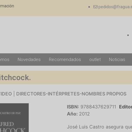
ormación
pedidos@fragua.
omos
Novedades
Recomendados
outlet
Noticias
itchcock.
VIDEO
|
DIRECTORES-INTÉRPRETES-NOMBRES PROPIOS
ISBN:
9788437629711
Editor
Año:
2012
José Luis Castro asegura qu