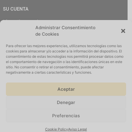
SU CUENTA
Información personal
Administrar Consentimiento
Pedidos
de Cookies
Descargas
Direcciones
Para ofrecer las mejores experiencias, utilizamos tecnologías como las
Cerrar Sesión
cookies para almacenar y/o acceder a la información del dispositivo. El
consentimiento de estas tecnologías nos permitirá procesar datos como
el comportamiento de navegación o las identificaciones únicas en este
sitio. No consentir o retirar el consentimiento, puede afectar
negativamente a ciertas características y funciones.
Iniciar Sesión
Aceptar
Denegar
Suscribirse
Preferencias
©2026 Todos los derechos reservados. Desarrollados por
W2I
Cookie Policy
Aviso Legal