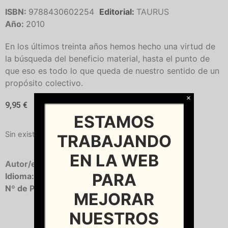
ISBN:
9788430602254
Editorial:
TAURUS
Año:
2010
En los últimos treinta años hemos hecho una virtud de
la búsqueda del beneficio material, hasta el punto de
que eso es todo lo que queda de nuestro sentido de un
propósito colectivo.
×
9,95
€
ESTAMOS
Sin existencias
TRABAJANDO
EN LA WEB
Autor/es:
JUDT, Tony
PARA
Idioma:
Castellano
Nº de Páginas:
220
MEJORAR
NUESTROS