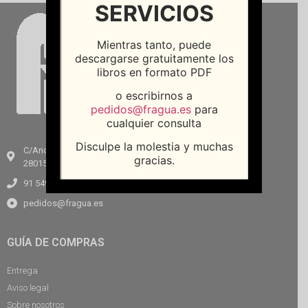
SERVICIOS
Mientras tanto, puede
descargarse gratuitamente los
libros en formato PDF
o escribirnos a
pedidos@fragua.es
para
cualquier consulta
Disculpe la molestia y muchas
C/Andrés Mellado, 64
gracias.
28015, Madrid
91 549 18 06
pedidos@fragua.es
GUÍA DE COMPRAS
Entrega
Aviso legal
Sobre nosotros