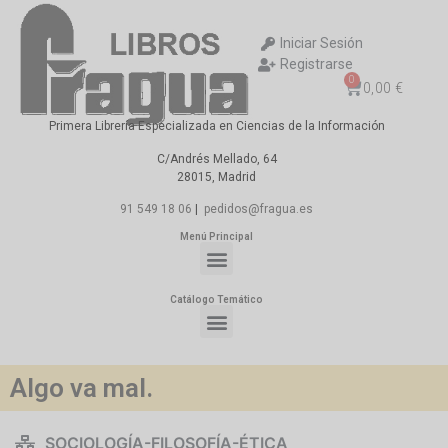
Iniciar Sesión
Registrarse
0
0,00
€
Primera Librería Especializada en Ciencias de la Información
C/Andrés Mellado, 64
28015, Madrid
91 549 18 06
|
pedidos@fragua.es
Menú Principal
Catálogo Temático
Algo va mal.
SOCIOLOGÍA-FILOSOFÍA-ÉTICA