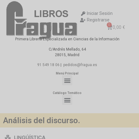
Iniciar Sesión
Registrarse
0
0,00
€
Primera Librería Especializada en Ciencias de la Información
C/Andrés Mellado, 64
28015, Madrid
91 549 18 06
|
pedidos@fragua.es
Menú Principal
Catálogo Temático
Análisis del discurso.
LINGÚÍSTICA