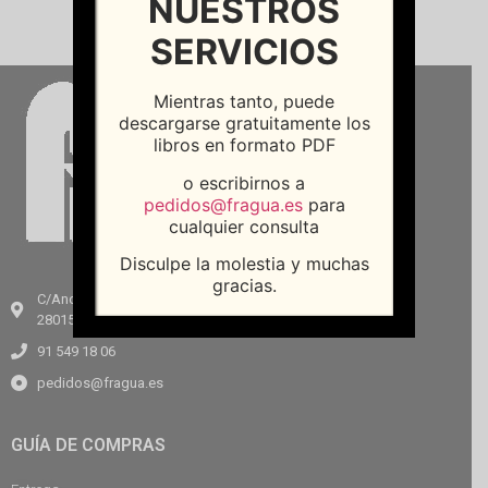
NUESTROS
SERVICIOS
Mientras tanto, puede
descargarse gratuitamente los
libros en formato PDF
o escribirnos a
pedidos@fragua.es
para
cualquier consulta
Disculpe la molestia y muchas
gracias.
C/Andrés Mellado, 64
28015, Madrid
91 549 18 06
pedidos@fragua.es
GUÍA DE COMPRAS