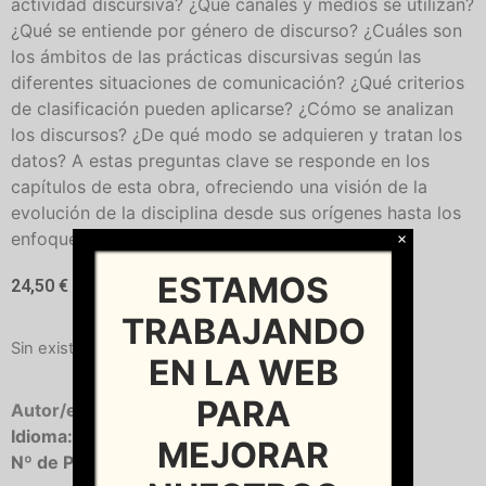
actividad discursiva? ¿Qué canales y medios se utilizan?
¿Qué se entiende por género de discurso? ¿Cuáles son
los ámbitos de las prácticas discursivas según las
diferentes situaciones de comunicación? ¿Qué criterios
de clasificación pueden aplicarse? ¿Cómo se analizan
los discursos? ¿De qué modo se adquieren y tratan los
datos? A estas preguntas clave se responde en los
capítulos de esta obra, ofreciendo una visión de la
evolución de la disciplina desde sus orígenes hasta los
enfoques interdisciplinares más recientes.
×
ESTAMOS
24,50
€
TRABAJANDO
Sin existencias
EN LA WEB
PARA
Autor/es:
LOPEZ ALONSO, Covadonga
Idioma:
Castellano
MEJORAR
Nº de Páginas:
302