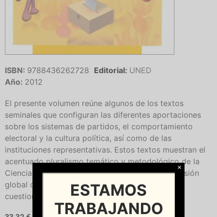
ISBN:
9788436262728
Editorial:
UNED
Año:
2012
El presente volumen reúne algunos de los textos
seminales que configuran las diferentes aportaciones
sobre los sistemas de partidos, el comportamiento
electoral y la cultura política, así como de las
instituciones representativas. Estos textos muestran el
acentuado pluralismo temático y metodológico de la
×
Ciencia Política. Sugieren vías para una comprensión
global del origen y desarrollo de las diferentes
ESTAMOS
cuestiones y enfoques en vigor.
TRABAJANDO