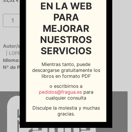
33,32
€
EN LA WEB
PARA
Añadir al carrito
MEJORAR
NUESTROS
Autor/es:
DELGADO SOTILLOS, Irene
SERVICIOS
| LOPEZ NIETO, Lourdes
Idioma:
Castellano
Mientras tanto, puede
Nº de Páginas:
613
descargarse gratuitamente los
libros en formato PDF
o escribirnos a
pedidos@fragua.es
para
cualquier consulta
Disculpe la molestia y muchas
gracias.