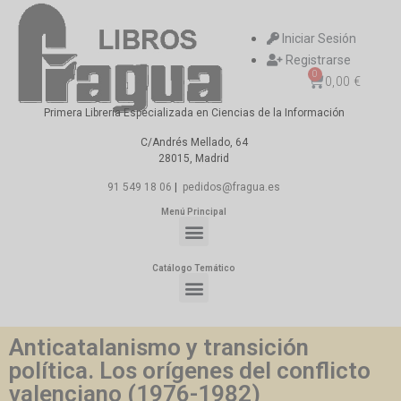
Iniciar Sesión
Registrarse
0
0,00
€
Primera Librería Especializada en Ciencias de la Información
C/Andrés Mellado, 64
28015, Madrid
91 549 18 06
|
pedidos@fragua.es
Menú Principal
Catálogo Temático
Anticatalanismo y transición
política. Los orígenes del conflicto
valenciano (1976-1982)