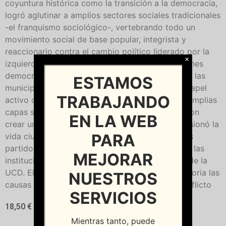
coyuntura histórica como la transición a la democracia,
logró aglutinar a amplios sectores sociales tradicionales
-el franquismo sociológico-, vertebrando todo un
movimiento social de base popular, integrista y
reaccionario contra el cambio político liderado por la
×
izquierda que había ganado las primeras elecciones
democráticas en 1977, así como las legislativas y las
ESTAMOS
municipales de 1979. El conflicto estalló por el papel
TRABAJANDO
activo que tuvieron en el campo de la reacción amplias
capas sociales de extracción popular que lograron
EN LA WEB
crear un clima de tensión y violencia que convulsionó la
PARA
vida ciudadana, todo un 'kale borroka' contra los
partidos políticos democráticos instigado desde las
MEJORAR
instituciones del tardofranquismo y el gobierno de la
UCD. El objetivo es, pues, fundamentar en la historia las
NUESTROS
causas políticas y sociales del origen de ese conflicto
SERVICIOS
18,50
€
Mientras tanto, puede