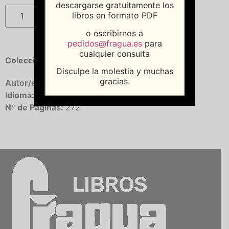
descargarse gratuitamente los
Añadir al carrito
libros en formato PDF
o escribirnos a
pedidos@fragua.es
para
cualquier consulta
Colección:
HIST RIA I MEM RIA DEL FRANQUISM
Disculpe la molestia y muchas
gracias.
Autor/es:
Sancho Lluna, Juan Luis
Idioma:
Castellano
Nº de Páginas:
272