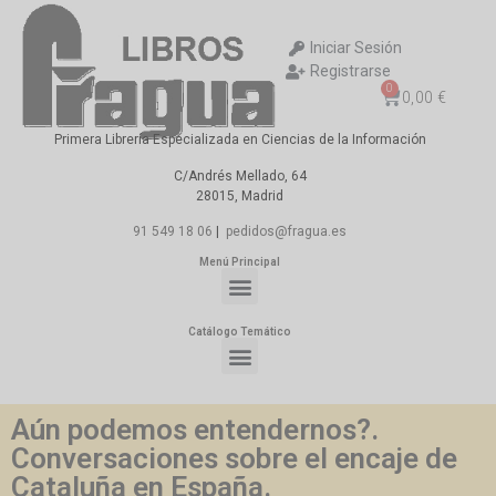
Iniciar Sesión
Registrarse
0
0,00
€
Primera Librería Especializada en Ciencias de la Información
C/Andrés Mellado, 64
28015, Madrid
91 549 18 06
|
pedidos@fragua.es
Menú Principal
Catálogo Temático
Aún podemos entendernos?.
Conversaciones sobre el encaje de
Cataluña en España.