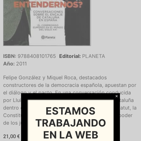
ISBN:
9788408101765
Editorial:
PLANETA
Año:
2011
Felipe González y Miquel Roca, destacados
constructores de la democracia española, apuestan por
el diálogo y el pacto. En una conversación conducida
×
por Lluis Bassets, debaten sobre el encaje de Cataluña
dentro de España, la polémica sentencias del Estatut, la
ESTAMOS
Constitución y su posible revisión o el intocado poder
TRABAJANDO
de los jueces.
EN LA WEB
21,00
€