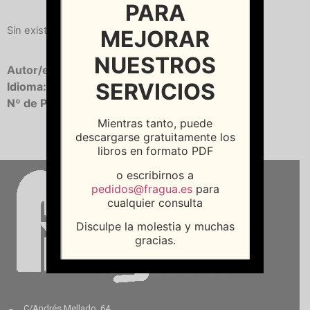
PARA
Sin existencias
MEJORAR
NUESTROS
Autor/es:
GONZALEZ, Felipe
| ROCA, Miquel
SERVICIOS
Idioma:
Castellano
Nº de Páginas:
288
Mientras tanto, puede
descargarse gratuitamente los
libros en formato PDF
o escribirnos a
pedidos@fragua.es
para
cualquier consulta
Disculpe la molestia y muchas
gracias.
C/Andrés Mellado, 64