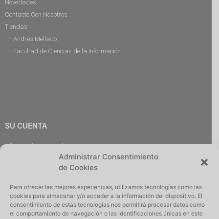
Novedades
Contacte Con Nosotros
Tiendas
– Andrés Mellado
– Facultad de Ciencias de la Información
SU CUENTA
Información personal
Administrar Consentimiento
Pedidos
de Cookies
Descargas
Direcciones
Para ofrecer las mejores experiencias, utilizamos tecnologías como las
Cerrar Sesión
cookies para almacenar y/o acceder a la información del dispositivo. El
consentimiento de estas tecnologías nos permitirá procesar datos como
el comportamiento de navegación o las identificaciones únicas en este