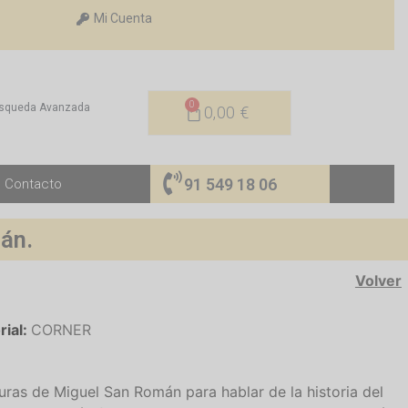
Mi Cuenta
0
squeda Avanzada
0,00
€
91 549 18 06
Contacto
mán.
Volver
rial:
CORNER
enturas de Miguel San Román para hablar de la historia del