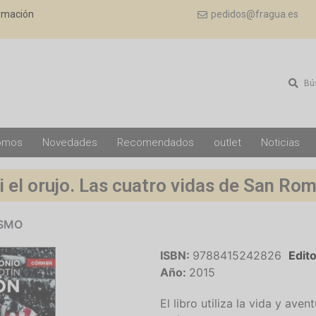
ormación
pedidos@fragua.es
Bú
omos
Novedades
Recomendados
outlet
Noticias
i el orujo. Las cuatro vidas de San Ro
ISMO
ISBN:
9788415242826
Edito
Año:
2015
El libro utiliza la vida y av