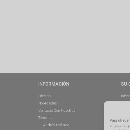
INFORMACIÓN
SU 
Ofertas
Infor
Novedades
Pedi
Contacte Con Nosotros
Desc
Tiendas
Direc
Para ofrecer
– Andrés Mellado
Cerra
almacenar y/