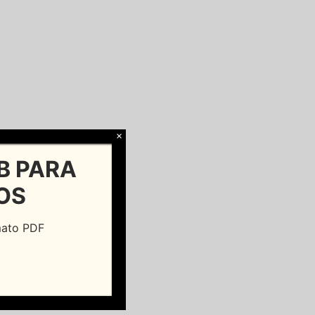
×
B PARA
OS
rmato PDF